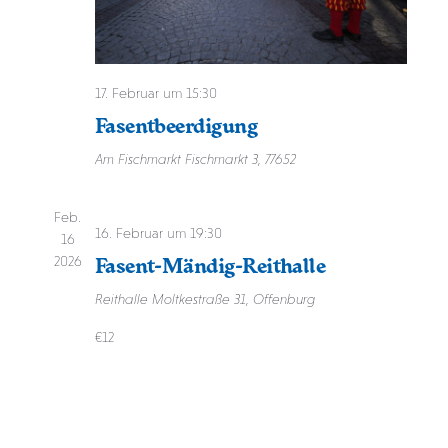
17. Februar um 15:30
Fasentbeerdigung
Am Fischmarkt
Fischmarkt 3, 77652
Feb.
16. Februar um 19:30
16
Fasent-Mändig-Reithalle
2026
Reithalle
Moltkestraße 31, Offenburg
€12