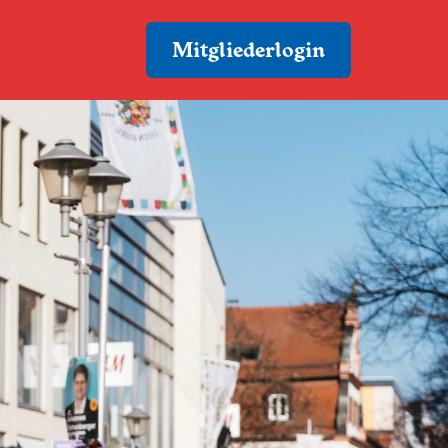
Mitgliederlogin
inger
er
 Hebamm