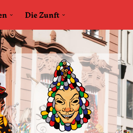
en
Die Zunft
Figuren
Bott
Brauchtum
D’Alde
Domino
Fahnenschw
Fanfarenzug
Nachtwächt
Narr
Narrenrat
Pfetri und