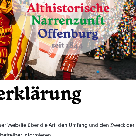
Ranzengard
Spättle
Veef und An
erklärung
dieser Website über die Art, den Umfang und den Zweck 
etreiber informieren.