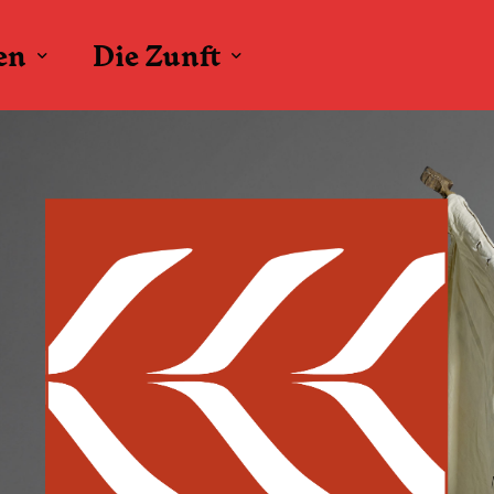
en
Die Zunft
Figuren
Bott
Brauchtum
D’Alde
Domino
Fahnenschw
Fanfarenzug
Nachtwächt
Narr
Narrenrat
Pfetri und