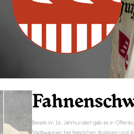
Ranzengard
Spättle
Veef und An
Fahnenschw
Bereits im 16. Jahrhundert gab es in Offenb
Stadtwappen bei feierlichen Anlässen und A