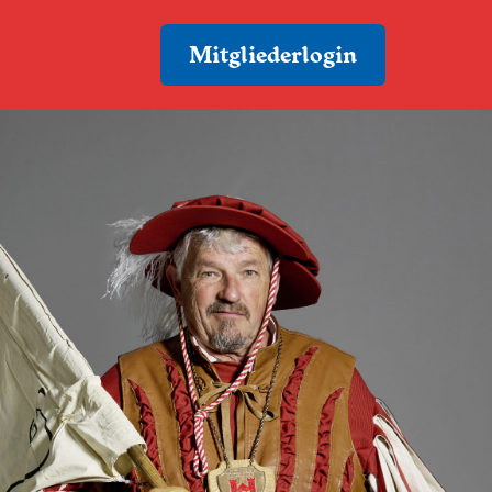
Mitgliederlogin
inger
er
 Hebamm