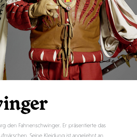
e
dres
inger
urg den Fahnenschwinger. Er präsentierte das
ufmärschen. Seine Kleidung ist angelehnt an